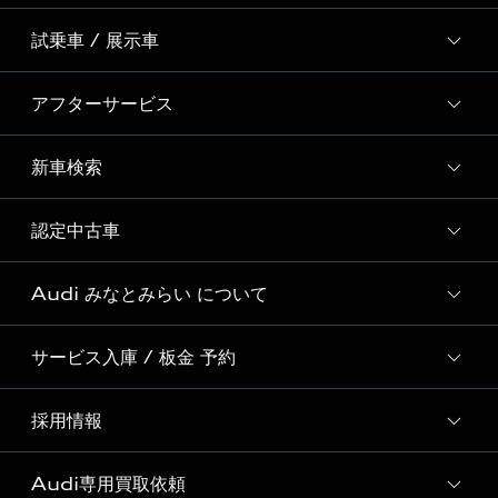
ディーラー独自イベント
試乗車 / 展示車
スペシャルコンテンツ一覧
Event Report
アフターサービス
試乗予約
Audi 自動車保険プレミアム
試乗車・展示車一覧
新車検索
サービスクオリティ
SNS
Audi GO（レンタカーサービス）
オリジナルサービスメニュー
Welcome to Audi Life
認定中古車
新車検索
Audi Virtual Showroom
Audi Cam
初めてのAudi e-tron
Audi みなとみらい について
全国販売台数 No.1の実績
Audiful
Audi認定中古車検索
サービス入庫 / 板金 予約
Audi みなとみらい 店舗情報
Audi Approved Automobile みなとみらい 店舗情報
採用情報
Audi みなとみらい サービス入庫予約
Audi みなとみらい 運営会社概要
ボディリペア（板金）予約サービス
Audi専用買取依頼
採用ページ