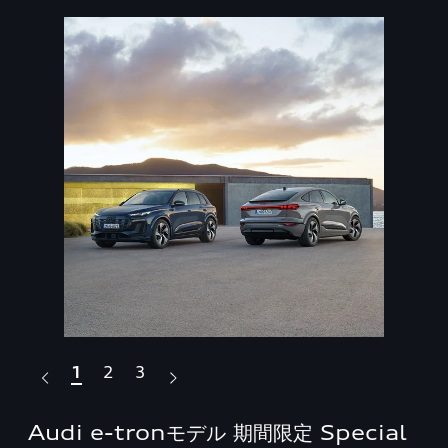
1
2
3
i
Audi e-tronモデル 期間限定 Special
Au