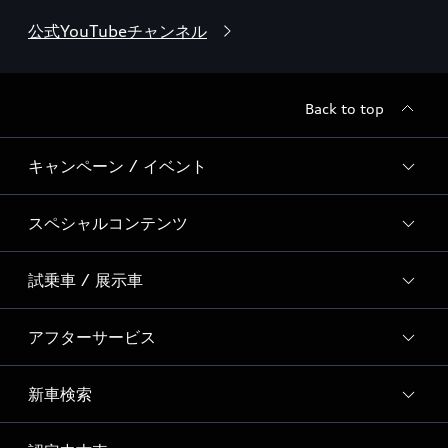
公式YouTubeチャンネル
Back to top
キャンペーン / イベント
スペシャルコンテンツ
全国統一イベント
ディーラー独自イベント
試乗車 / 展示車
スペシャルコンテンツ一覧
Event Report
アフターサービス
試乗予約
Audi 自動車保険プレミアム
試乗車・展示車一覧
新車検索
サービスクオリティ
SNS
Audi GO（レンタカーサービス）
オリジナルサービスメニュー
Welcome to Audi Life