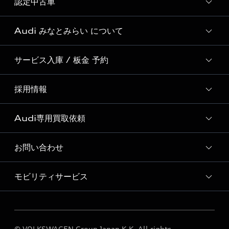
認定中古車
新車検索
Audi Virtual Showroom
Audi Cam
初めてのAudi e-tron
Audi みなとみらい について
全国販売台数 No.1の実績
Audiful
Audi認定中古車検索
サービス入庫 / 板金 予約
Audi みなとみらい 店舗情報
Audi Approved Automobile みなとみらい 店舗情報
採用情報
Audi みなとみらい サービス入庫予約
Audi みなとみらい 運営会社概要
ボディリペア（板金）予約サービス
Audi専用買取依頼
採用ページ
Audi みなとみらい お客様の声
ショールーム紹介動画
お問い合わせ
Audi専用買取依頼フォーム
モビリティサービス
各種お問い合わせ
Audi GO（レンタカーサービス）
© VOLKSWAGEN Group Japan K.K. All rights